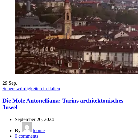
29
Sep.
Sehenswürdigkeiten in Italien
Die Mole Antonelliana: Turins architektonisches
Juwel
September 20, 2024
By
leonie
0
comments