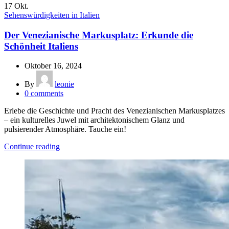
17
Okt.
Sehenswürdigkeiten in Italien
Der Venezianische Markusplatz: Erkunde die
Schönheit Italiens
Oktober 16, 2024
By
leonie
0
comments
Erlebe die Geschichte und Pracht des Venezianischen Markusplatzes
– ein kulturelles Juwel mit architektonischem Glanz und
pulsierender Atmosphäre. Tauche ein!
Continue reading