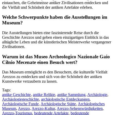
eintauchen, die Geheimnisse antiker Zivilisationen entdecken und
die Vielfalt und Schönheit der antiken Artefakte erleben.
Welche Schwerpunkte haben die Ausstellungen im
Museum?
Die Ausstellungen bieten eine faszinierende Reise durch die
Geschichte Arezzos und geben einen einzigartigen Einblick in das
alltägliche Leben und die künstlerischen Meisterwerke vergangener
Zivilisationen.
Warum ist das Museo Archeologico Nazionale Gaio
Cilnio Mecenate einen Besuch wert?
Das Museum ermöglicht es den Besuchern, die kulturelle Vielfalt
Arezzos zu entdecken und sich von der Schönheit der antiken
Kunstwerke verzaubern zu lassen.
Tags:
antike Geschichte
,
antike Relikte
,
antike Sammlung
,
Archäologie
,
Archäologiegeschichte
,
archäologische Entdeckungen
,
Archäologische Funde
,
Archäologische Stätte
,
Archäologisches
Museum
,
Arezzo
,
Arezzo-Kultur
,
Arezzo-Sehenswürdigkeiten
,
Arezzo-Tourismus
,
bedeutende Artefakte
,
bedeutende