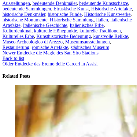
Ausstellungen
,
bedeutende Denkmäler
,
bedeutende Kunstschätze
,
bedeutende Sammlungen
,
Etruskische Kunst
,
Historische Artefakte
,
historische Denkmäler
,
historische Funde
,
Historische Kunstwerke
,
historische Monumente
,
Historische Sammlung
,
Italien
,
italienische
Artefakte
,
Italienische Geschichte
,
Italienisches Erbe
,
Kulturdenkmal
,
kulturelle Höhepunkte
,
kulturelle Traditionen
,
Kulturelles Erbe
,
Kunsthistorische Bedeutung
,
kunstvolle Relikte
,
Museo Archeologico di Arezzo
,
Museumsausstellungen
,
Restaurierung
,
römische Artefakte
,
städtisches Museum
Newer
Entdecke die Magie des San Siro Stadions
Back to list
Older
Entdecke das Eremo delle Carceri in Assisi
Related Posts