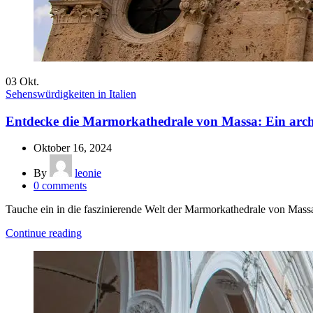
03
Okt.
Sehenswürdigkeiten in Italien
Entdecke die Marmorkathedrale von Massa: Ein arch
Oktober 16, 2024
By
leonie
0
comments
Tauche ein in die faszinierende Welt der Marmorkathedrale von Massa
Continue reading