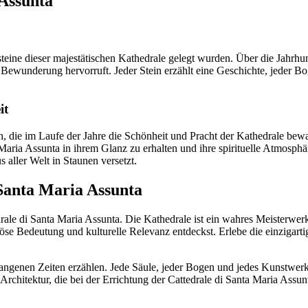
 Assunta
steine dieser majestätischen Kathedrale gelegt wurden. Über die Jahrh
e Bewunderung hervorruft. Jeder Stein erzählt eine Geschichte, jeder B
it
n, die im Laufe der Jahre die Schönheit und Pracht der Kathedrale bew
Maria Assunta in ihrem Glanz zu erhalten und ihre spirituelle Atmosph
aller Welt in Staunen versetzt.
 Santa Maria Assunta
drale di Santa Maria Assunta. Die Kathedrale ist ein wahres Meisterwerk
öse Bedeutung und kulturelle Relevanz entdeckst. Erlebe die einzigarti
rgangenen Zeiten erzählen. Jede Säule, jeder Bogen und jedes Kunstwerk 
rchitektur, die bei der Errichtung der Cattedrale di Santa Maria Assun