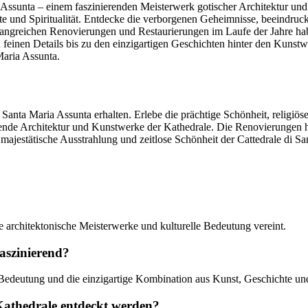
 Assunta – einem faszinierenden Meisterwerk gotischer Architektur und k
te und Spiritualität. Entdecke die verborgenen Geheimnisse, beeindru
fangreichen Renovierungen und Restaurierungen im Laufe der Jahre hab
feinen Details bis zu den einzigartigen Geschichten hinter den Kunstw
Maria Assunta.
di Santa Maria Assunta erhalten. Erlebe die prächtige Schönheit, religi
kende Architektur und Kunstwerke der Kathedrale. Die Renovierungen h
majestätische Ausstrahlung und zeitlose Schönheit der Cattedrale di Sa
ie architektonische Meisterwerke und kulturelle Bedeutung vereint.
aszinierend?
 Bedeutung und die einzigartige Kombination aus Kunst, Geschichte und 
athedrale entdeckt werden?