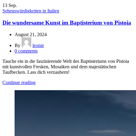
13
Sep.
Sehenswürdigkeiten in Italien
Die wundersame Kunst im Baptisterium von Pistoia
August 21, 2024
By
leonie
0
comments
Tauche ein in die faszinierende Welt des Baptisteriums von Pistoia
mit kunstvollen Fresken, Mosaiken und dem majestätischen
Taufbecken. Lass dich verzaubern!
Continue reading