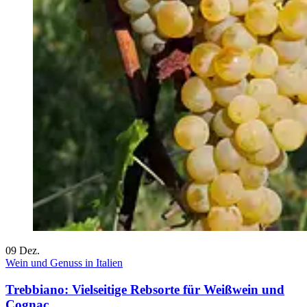
09
Dez.
Wein und Genuss in Italien
Trebbiano: Vielseitige Rebsorte für Weißwein und
Cognac