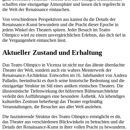
schaffen eine einzigartige Atmosphäre und lassen dich regelrecht in
die Welt der Renaissance eintauchen.
Von verschiedenen Perspektiven aus kannst du die Details der
Renaissance-Kunst bewundern und die Pracht dieser Epoche in
jedem Winkel des Theaters spüren. Jeder Besuch im Teatro
Olimpico wird zu einem unvergleichlichen Erlebnis, das dich tief in
die Vergangenheit eintauchen lässt.
Aktueller Zustand und Erhaltung
Das Teatro Olimpico in Vicenza ist nicht nur das älteste überdachte
Theater der Welt, sondern auch ein wahres Meisterwerk der
Renaissance-Architektur. Entworfen im 16. Jahrhundert von Andrea
Palladio, beeindruckt es durch seine historische Bedeutung und die
einzigartige Struktur im Stil eines antiken römischen Theaters. Die
illusionistische Tiefenwirkung der hölzernen Bühnenarchitektur
verleiht den Aufführungen eine besondere Ästhetik. Als lebendiges
kulturelles Zentrum beherbergt das Theater regelmäßig
Veranstaltungen, die Besucher aus aller Welt anziehen.
Die faszinierende Struktur des Teatro Olimpico ermöglicht es dir,
das Theater aus verschiedenen Blickwinkeln zu betrachten und die
Details der Renaissance-Kunst in ihrer vollen Pracht zu bewundern.