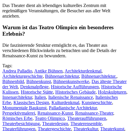
Das Theater dient als lebendiges kulturelles Zentrum mit
regelmäßigen Veranstaltungen, die Besucher aus aller Welt
anziehen.
Warum ist das Teatro Olimpico ein besonderes
Erlebnis?
Die faszinierende Struktur ermöglicht es, das Theater aus
verschiedenen Blickwinkeln zu betrachten und die Details der
Renaissance-Kunst zu bewundern.
Tags:
Andrea Palladio
,
Antike Bühnen
,
Architekturdenkmal
,
Architekturgeschichte
,
Bühnenarchitektur
,
Bühnenarchitektur.
,
Bühnenbild
,
Bühnenkunst
,
Bühnenkunstwerke
,
Das älteste Theater
der Welt
,
Denkmalpflege
,
Historische Aufführungen
,
Historische
Kulissen
,
Historische Stätte
,
Historisches Gebäude
,
Holzskulpturen
,
Innenarchitektur
,
Italien
,
Italienische Renaissance
,
Italienisches
Erbe
,
Klassisches Design
,
Kulturdenkmal
,
Kunstgeschichte
,
Monumentale Baukunst
,
Palladianische Architektur
,
Perspektivmalerei
,
Renaissance-Kunst
,
Renaissance-Theater
,
Römisches Erbe
,
Teatro Olimpico
,
Theateraufführungen
,
Theaterbesichtigung
,
Theaterdesign
,
Theaterensemble
,
Theaterführungen
,
Theatergeschichte
,
Theaterkultur
,
Theaterkunst
,