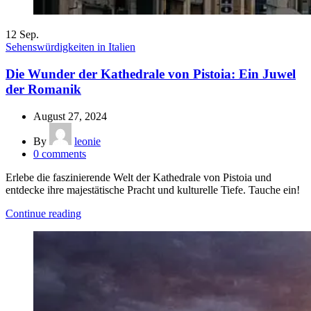
12
Sep.
Sehenswürdigkeiten in Italien
Die Wunder der Kathedrale von Pistoia: Ein Juwel
der Romanik
August 27, 2024
By
leonie
0
comments
Erlebe die faszinierende Welt der Kathedrale von Pistoia und
entdecke ihre majestätische Pracht und kulturelle Tiefe. Tauche ein!
Continue reading