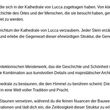
die sich in der Kathedrale von Lucca zugetragen haben. Von köni
schichte des Ortes und der Menschen, die sie besucht haben, 
det zu werden.
eichtum der Kathedrale von Lucca verzaubern. Jeder Stein erzäh
 und erlebe die Gegenwart dieser ehrwürdigen Struktur, die Ge
itektonischen Meisterwerk, das die Geschichte und Schönheit
Kombination aus kunstvollen Details und majestätischer Archit
hedrale zu bestaunen, die den Himmel zu berühren scheint. Di
 eine Welt voller Tradition und Pracht.
Staunen versetzen, während du die feinen Nuancen der Bauweise
ionen und lädt dich ein, die Zeitlosigkeit dieser Struktur zu er