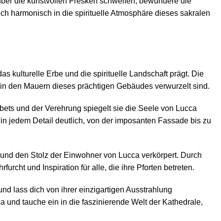
 über die kunstvollen Fresken schweifen, bewundere die
ch harmonisch in die spirituelle Atmosphäre dieses sakralen
s kulturelle Erbe und die spirituelle Landschaft prägt. Die
ie in den Mauern dieses prächtigen Gebäudes verwurzelt sind.
bets und der Verehrung spiegelt sie die Seele von Lucca
 in jedem Detail deutlich, von der imposanten Fassade bis zu
ät und den Stolz der Einwohner von Lucca verkörpert. Durch
rcht und Inspiration für alle, die ihre Pforten betreten.
d lass dich von ihrer einzigartigen Ausstrahlung
a und tauche ein in die faszinierende Welt der Kathedrale,