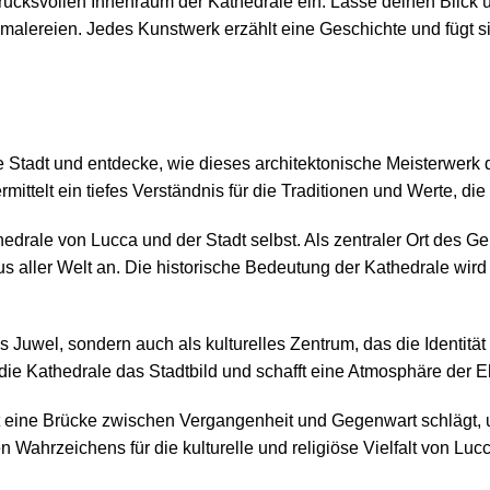
ndrucksvollen Innenraum der Kathedrale ein. Lasse deinen Blick
alereien. Jedes Kunstwerk erzählt eine Geschichte und fügt si
 Stadt und entdecke, wie dieses architektonische Meisterwerk da
ittelt ein tiefes Verständnis für die Traditionen und Werte, d
drale von Lucca und der Stadt selbst. Als zentraler Ort des Ge
s aller Welt an. Die historische Bedeutung der Kathedrale wird
es Juwel, sondern auch als kulturelles Zentrum, das die Identit
ie Kathedrale das Stadtbild und schafft eine Atmosphäre der Ehrfu
t eine Brücke zwischen Vergangenheit und Gegenwart schlägt, un
Wahrzeichens für die kulturelle und religiöse Vielfalt von Lucc