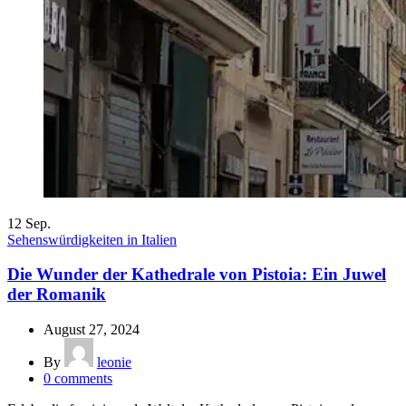
12
Sep.
Sehenswürdigkeiten in Italien
Die Wunder der Kathedrale von Pistoia: Ein Juwel
der Romanik
August 27, 2024
By
leonie
0
comments