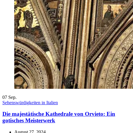
07
Sep.
Sehenswürdigkeiten in Italien
Die majestätische Kathedrale von Orvieto: Ein
gotisches Meisterwerk
August 27, 2024