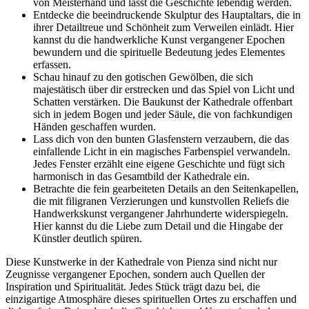
von Meisterhand und lässt die Geschichte lebendig werden.
Entdecke die beeindruckende Skulptur des Hauptaltars, die in
ihrer Detailtreue und Schönheit zum Verweilen einlädt. Hier
kannst du die handwerkliche Kunst vergangener Epochen
bewundern und die spirituelle Bedeutung jedes Elementes
erfassen.
Schau hinauf zu den gotischen Gewölben, die sich
majestätisch über dir erstrecken und das Spiel von Licht und
Schatten verstärken. Die Baukunst der Kathedrale offenbart
sich in jedem Bogen und jeder Säule, die von fachkundigen
Händen geschaffen wurden.
Lass dich von den bunten Glasfenstern verzaubern, die das
einfallende Licht in ein magisches Farbenspiel verwandeln.
Jedes Fenster erzählt eine eigene Geschichte und fügt sich
harmonisch in das Gesamtbild der Kathedrale ein.
Betrachte die fein gearbeiteten Details an den Seitenkapellen,
die mit filigranen Verzierungen und kunstvollen Reliefs die
Handwerkskunst vergangener Jahrhunderte widerspiegeln.
Hier kannst du die Liebe zum Detail und die Hingabe der
Künstler deutlich spüren.
Diese Kunstwerke in der Kathedrale von Pienza sind nicht nur
Zeugnisse vergangener Epochen, sondern auch Quellen der
Inspiration und Spiritualität. Jedes Stück trägt dazu bei, die
einzigartige Atmosphäre dieses spirituellen Ortes zu erschaffen und