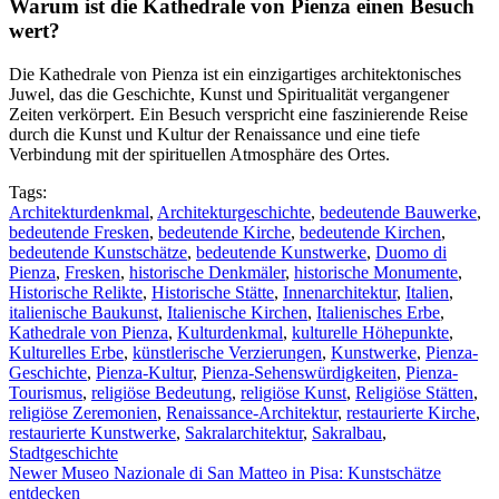
Warum ist die Kathedrale von Pienza einen Besuch
wert?
Die Kathedrale von Pienza ist ein einzigartiges architektonisches
Juwel, das die Geschichte, Kunst und Spiritualität vergangener
Zeiten verkörpert. Ein Besuch verspricht eine faszinierende Reise
durch die Kunst und Kultur der Renaissance und eine tiefe
Verbindung mit der spirituellen Atmosphäre des Ortes.
Tags:
Architekturdenkmal
,
Architekturgeschichte
,
bedeutende Bauwerke
,
bedeutende Fresken
,
bedeutende Kirche
,
bedeutende Kirchen
,
bedeutende Kunstschätze
,
bedeutende Kunstwerke
,
Duomo di
Pienza
,
Fresken
,
historische Denkmäler
,
historische Monumente
,
Historische Relikte
,
Historische Stätte
,
Innenarchitektur
,
Italien
,
italienische Baukunst
,
Italienische Kirchen
,
Italienisches Erbe
,
Kathedrale von Pienza
,
Kulturdenkmal
,
kulturelle Höhepunkte
,
Kulturelles Erbe
,
künstlerische Verzierungen
,
Kunstwerke
,
Pienza-
Geschichte
,
Pienza-Kultur
,
Pienza-Sehenswürdigkeiten
,
Pienza-
Tourismus
,
religiöse Bedeutung
,
religiöse Kunst
,
Religiöse Stätten
,
religiöse Zeremonien
,
Renaissance-Architektur
,
restaurierte Kirche
,
restaurierte Kunstwerke
,
Sakralarchitektur
,
Sakralbau
,
Stadtgeschichte
Newer
Museo Nazionale di San Matteo in Pisa: Kunstschätze
entdecken