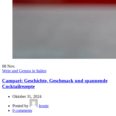
08
Nov.
Wein und Genuss in Italien
Campari: Geschichte, Geschmack und spannende
Cocktailrezepte
Oktober 31, 2024
Posted by
leonie
0
comments