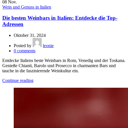
08
Nov.
Wein und Genuss in Italien
Die besten Weinbars in Italien: Entdecke die Top-
Adressen
Oktober 31, 2024
Posted by
leonie
0
comments
Entdecke Italiens beste Weinbars in Rom, Venedig und der Toskana.
Genieße Chianti, Barolo und Prosecco in charmanten Bars und
tauche in die faszinierende Weinkultur ein.
Continue reading