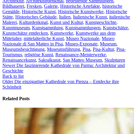
Architektur
,
Architekturdenkmal
,
bedeutende Sammlungen
,
Bildhauerei
,
Fresken
,
Galerie
,
Historische Artefakte
,
historische
Gemälde
,
Historische Kunst
,
Historische Kunstwerke
,
Historische
Stätte
,
Historisches Gebäude
,
Italien
,
Italienische Kunst
,
italienische
Malerei
,
Kulturdenkmal
,
Kunst und Kultur
,
Kunstgeschichte
,
Kunstmuseum
,
Kunstsammlung
,
Kunstsammlungen
,
Kunstschätze
,
Kunstschätze entdecken
,
Kunstwerke
,
Kunstwerke aus dem
Mittelalter
,
mittelalterliche Kunst
,
Museo Nazionale
,
Museo
Nazionale di San Matteo in Pisa
,
Museo-Exponate
,
Museum
,
Museumsbesichtigung
,
Museumsführung
,
Pisa
,
Pisa-Kultur
,
Pisa-
Tourismus
,
religiöse Kunst
,
Renaissance-Meisterwerke
,
Renaissancekunst
,
Sakralkunst
,
San Matteo Museum
,
Skulpturen
Newer
Die faszinierende Kathedrale von Parma: Architektur und
Geschichte
Back to list
Older
Die einzigartige Kathedrale von Pienza – Entdecke ihre
Schönheit
Related Posts