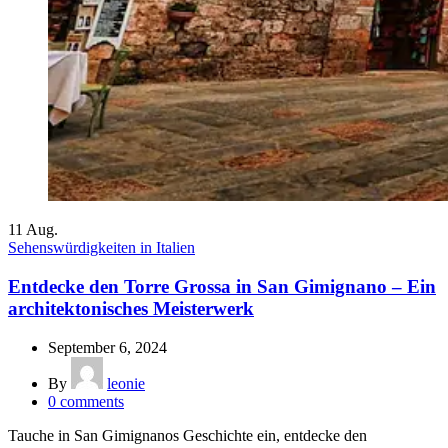
11
Aug.
Sehenswürdigkeiten in Italien
Entdecke den Torre Grossa in San Gimignano – Ein
architektonisches Meisterwerk
September 6, 2024
By
leonie
0
comments
Tauche in San Gimignanos Geschichte ein, entdecke den