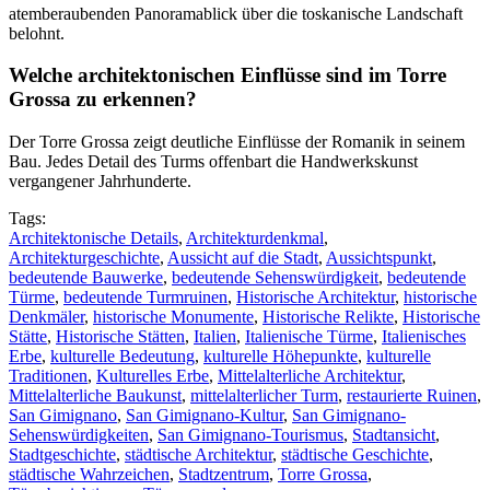
atemberaubenden Panoramablick über die toskanische Landschaft
belohnt.
Welche architektonischen Einflüsse sind im Torre
Grossa zu erkennen?
Der Torre Grossa zeigt deutliche Einflüsse der Romanik in seinem
Bau. Jedes Detail des Turms offenbart die Handwerkskunst
vergangener Jahrhunderte.
Tags:
Architektonische Details
,
Architekturdenkmal
,
Architekturgeschichte
,
Aussicht auf die Stadt
,
Aussichtspunkt
,
bedeutende Bauwerke
,
bedeutende Sehenswürdigkeit
,
bedeutende
Türme
,
bedeutende Turmruinen
,
Historische Architektur
,
historische
Denkmäler
,
historische Monumente
,
Historische Relikte
,
Historische
Stätte
,
Historische Stätten
,
Italien
,
Italienische Türme
,
Italienisches
Erbe
,
kulturelle Bedeutung
,
kulturelle Höhepunkte
,
kulturelle
Traditionen
,
Kulturelles Erbe
,
Mittelalterliche Architektur
,
Mittelalterliche Baukunst
,
mittelalterlicher Turm
,
restaurierte Ruinen
,
San Gimignano
,
San Gimignano-Kultur
,
San Gimignano-
Sehenswürdigkeiten
,
San Gimignano-Tourismus
,
Stadtansicht
,
Stadtgeschichte
,
städtische Architektur
,
städtische Geschichte
,
städtische Wahrzeichen
,
Stadtzentrum
,
Torre Grossa
,