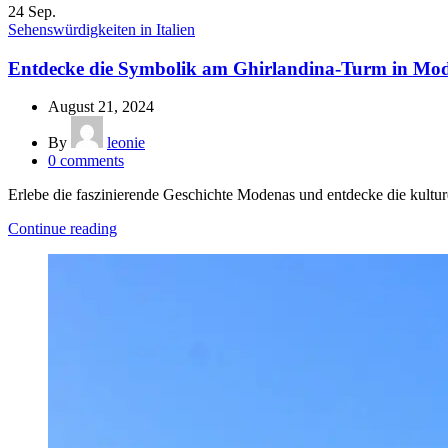
24
Sep.
Sehenswürdigkeiten in Italien
Entdecke die Symbolik am Ghirlandina-Turm in Mo
August 21, 2024
By
leonie
0
comments
Erlebe die faszinierende Geschichte Modenas und entdecke die kultu
Continue reading