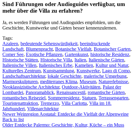
Sind Führungen oder Audioguides verfügbar, um
mehr über die Villa zu erfahren?
Ja, es werden Führungen und Audioguides empfohlen, um die
Geschichte, Kunstwerke und Gärten besser kennenzulernen.
Tags:
Azaleen
,
bedeutende Sehenswürdigkeit
,
beeindruckende
Landschaft
,
Blumenpracht
,
Botanische Vielfalt
,
Botanischer Garten
,
Comer See
,
Exotische Pflanzen
,
Gartenkunst
,
historische Residenz
,
Historische Stätten
,
Historische Villa
,
Italien
,
Italienische Gärten
,
Italienische Villen
,
Italienisches Erbe
,
Kamelien
,
Kultur und Natur
,
Kulturelles Zentrum
,
Kunstsammlung
,
Kunstwerke
,
Lago di Como
,
Landschaftsarchitektur
,
lokale Geschichte
,
malerische Umgebung
,
Marmorskulpturen
,
mediterranes Klima
,
Museum
,
Naturerlebnisse
,
Neoklassizistische Architektur
,
Outdoor-Aktivitäten
,
Palast der
Lombardei
,
Panoramablick
,
Renaissancestil
,
romantische Gärten
,
romantisches Reiseziel
,
Sommerresidenz
,
Statuen
,
Terrassengarten
,
Touristenattraktion
,
Tremezzo
,
Villa Carlotta
,
Villa im 18.
Jahrhundert
,
Villenarchitektur
Newer
Weinregion Aostatal: Entdecke die Vielfalt der Alpenweine
Back to list
Older
Entdecke Palermo: Geschichte, Kultur, Küche – ein Muss