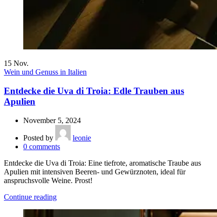
15
Nov.
Wein und Genuss in Italien
Entdecke die Uva di Troia: Edle Trauben aus
Apulien
November 5, 2024
Posted by
leonie
0
comments
Entdecke die Uva di Troia: Eine tiefrote, aromatische Traube aus
Apulien mit intensiven Beeren- und Gewürznoten, ideal für
anspruchsvolle Weine. Prost!
Continue reading