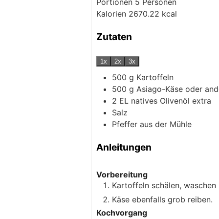
Portionen
5
Personen
Kalorien
2670.22
kcal
Zutaten
1x
2x
3x
500
g
Kartoffeln
500
g
Asiago-Käse
oder and
2
EL natives Olivenöl extra
Salz
Pfeffer aus der Mühle
Anleitungen
Vorbereitung
Kartoffeln schälen, waschen 
Käse ebenfalls grob reiben.
Kochvorgang