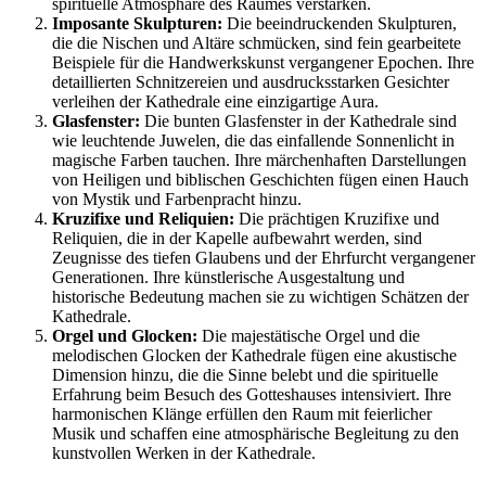
spirituelle Atmosphäre des Raumes verstärken.
Imposante Skulpturen:
Die beeindruckenden Skulpturen,
die die Nischen und Altäre schmücken, sind fein gearbeitete
Beispiele für die Handwerkskunst vergangener Epochen. Ihre
detaillierten Schnitzereien und ausdrucksstarken Gesichter
verleihen der Kathedrale eine einzigartige Aura.
Glasfenster:
Die bunten Glasfenster in der Kathedrale sind
wie leuchtende Juwelen, die das einfallende Sonnenlicht in
magische Farben tauchen. Ihre märchenhaften Darstellungen
von Heiligen und biblischen Geschichten fügen einen Hauch
von Mystik und Farbenpracht hinzu.
Kruzifixe und Reliquien:
Die prächtigen Kruzifixe und
Reliquien, die in der Kapelle aufbewahrt werden, sind
Zeugnisse des tiefen Glaubens und der Ehrfurcht vergangener
Generationen. Ihre künstlerische Ausgestaltung und
historische Bedeutung machen sie zu wichtigen Schätzen der
Kathedrale.
Orgel und Glocken:
Die majestätische Orgel und die
melodischen Glocken der Kathedrale fügen eine akustische
Dimension hinzu, die die Sinne belebt und die spirituelle
Erfahrung beim Besuch des Gotteshauses intensiviert. Ihre
harmonischen Klänge erfüllen den Raum mit feierlicher
Musik und schaffen eine atmosphärische Begleitung zu den
kunstvollen Werken in der Kathedrale.