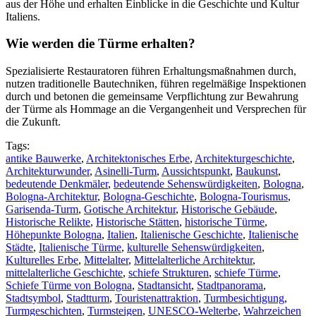
aus der Höhe und erhalten Einblicke in die Geschichte und Kultur
Italiens.
Wie werden die Türme erhalten?
Spezialisierte Restauratoren führen Erhaltungsmaßnahmen durch,
nutzen traditionelle Bautechniken, führen regelmäßige Inspektionen
durch und betonen die gemeinsame Verpflichtung zur Bewahrung
der Türme als Hommage an die Vergangenheit und Versprechen für
die Zukunft.
Tags:
antike Bauwerke
,
Architektonisches Erbe
,
Architekturgeschichte
,
Architekturwunder
,
Asinelli-Turm
,
Aussichtspunkt
,
Baukunst
,
bedeutende Denkmäler
,
bedeutende Sehenswürdigkeiten
,
Bologna
,
Bologna-Architektur
,
Bologna-Geschichte
,
Bologna-Tourismus
,
Garisenda-Turm
,
Gotische Architektur
,
Historische Gebäude
,
Historische Relikte
,
Historische Stätten
,
historische Türme
,
Höhepunkte Bologna
,
Italien
,
Italienische Geschichte
,
Italienische
Städte
,
Italienische Türme
,
kulturelle Sehenswürdigkeiten
,
Kulturelles Erbe
,
Mittelalter
,
Mittelalterliche Architektur
,
mittelalterliche Geschichte
,
schiefe Strukturen
,
schiefe Türme
,
Schiefe Türme von Bologna
,
Stadtansicht
,
Stadtpanorama
,
Stadtsymbol
,
Stadtturm
,
Touristenattraktion
,
Turmbesichtigung
,
Turmgeschichten
,
Turmsteigen
,
UNESCO-Welterbe
,
Wahrzeichen