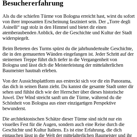
Besuchererfahrung
Als du die schiefen Türme von Bologna erreicht hast, wirst du sofort
von ihrer imposanten Erscheinung fasziniert sein. Der „Torre degli
Asinelli“ ragt stolz in den Himmel und bietet dir einen
atemberaubenden Anblick, der die Geschichte und Kultur der Stadt
widerspiegelt.
Beim Betreten des Turms spürst du die jahrhundertealte Geschichte,
die in den gemauerten Wänden eingefangen ist. Jeder Schritt auf der
steinernen Treppe führt dich tiefer in die Vergangenheit von
Bologna und lässt dich die Meisterleistung der mittelalterlichen
Baumeister hautnah erleben.
Von der Aussichtsplattform aus erstreckt sich vor dir ein Panorama,
das dich in seinen Bann zieht. Du kannst die gesamte Stadt unter dir
sehen und fühlst dich wie der Herrscher über dieses historische
Juwel. Der Wind streicht sanft um die Türme, während du die
Schönheit von Bologna aus einer einzigartigen Perspektive
bewunderst.
Die architektonischen Schätze dieser Türme sind nicht nur ein
visuelles Fest für die Augen, sondern auch eine Reise durch die
Geschichte und Kultur Italiens. Es ist eine Erfahrung, die dich
eintauchen lässt in die Welt der mittelalterlichen Baumeister und ihr