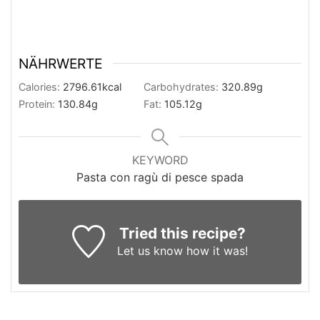
NÄHRWERTE
Calories:
2796.61
kcal
Carbohydrates:
320.89
g
Protein:
130.84
g
Fat:
105.12
g
KEYWORD
Pasta con ragù di pesce spada
Tried this recipe?
Let us know
how it was!