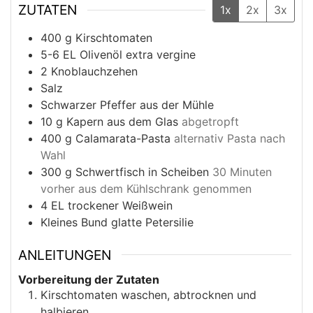
ZUTATEN
1x
2x
3x
400
g
Kirschtomaten
5-6
EL Olivenöl extra vergine
2
Knoblauchzehen
Salz
Schwarzer Pfeffer aus der Mühle
10
g
Kapern aus dem Glas
abgetropft
400
g
Calamarata-Pasta
alternativ Pasta nach
Wahl
300
g
Schwertfisch in Scheiben
30 Minuten
vorher aus dem Kühlschrank genommen
4
EL trockener Weißwein
Kleines Bund glatte Petersilie
ANLEITUNGEN
Vorbereitung der Zutaten
Kirschtomaten waschen, abtrocknen und
halbieren.