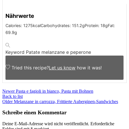
Nährwerte
Calories:
1275
kcal
Carbohydrates:
151.2
g
Protein:
18
g
Fat:
69.9
g
Keyword
Patate melanzane e peperone
Tried this recipe?
Let us know
how it was!
Newer
Pasta e fagioli in bianco, Pasta mit Bohnen
Back to list
Older
Melanzane in carrozza, Frittierte Auberginen-Sandwiches
Schreibe einen Kommentar
Deine E-Mail-Adresse wird nicht veröffentlicht.
Erforderliche
Felder sind mit
*
markiert