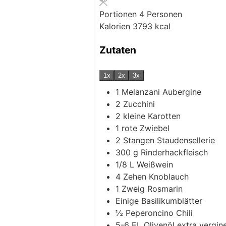
Portionen
4
Personen
Kalorien
3793
kcal
Zutaten
1x
2x
3x
1
Melanzani
Aubergine
2
Zucchini
2
kleine Karotten
1
rote Zwiebel
2
Stangen Staudensellerie
300
g
Rinderhackfleisch
1/8
L
Weißwein
4
Zehen Knoblauch
1
Zweig Rosmarin
Einige Basilikumblätter
½
Peperoncino
Chili
5-6
EL Olivenöl extra vergin