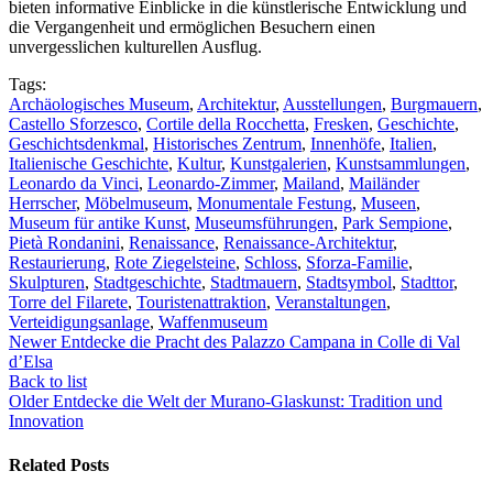
bieten informative Einblicke in die künstlerische Entwicklung und
die Vergangenheit und ermöglichen Besuchern einen
unvergesslichen kulturellen Ausflug.
Tags:
Archäologisches Museum
,
Architektur
,
Ausstellungen
,
Burgmauern
,
Castello Sforzesco
,
Cortile della Rocchetta
,
Fresken
,
Geschichte
,
Geschichtsdenkmal
,
Historisches Zentrum
,
Innenhöfe
,
Italien
,
Italienische Geschichte
,
Kultur
,
Kunstgalerien
,
Kunstsammlungen
,
Leonardo da Vinci
,
Leonardo-Zimmer
,
Mailand
,
Mailänder
Herrscher
,
Möbelmuseum
,
Monumentale Festung
,
Museen
,
Museum für antike Kunst
,
Museumsführungen
,
Park Sempione
,
Pietà Rondanini
,
Renaissance
,
Renaissance-Architektur
,
Restaurierung
,
Rote Ziegelsteine
,
Schloss
,
Sforza-Familie
,
Skulpturen
,
Stadtgeschichte
,
Stadtmauern
,
Stadtsymbol
,
Stadttor
,
Torre del Filarete
,
Touristenattraktion
,
Veranstaltungen
,
Verteidigungsanlage
,
Waffenmuseum
Newer
Entdecke die Pracht des Palazzo Campana in Colle di Val
d’Elsa
Back to list
Older
Entdecke die Welt der Murano-Glaskunst: Tradition und
Innovation
Related Posts