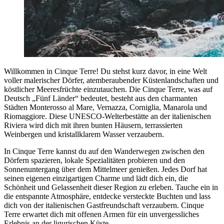
Willkommen in Cinque Terre! Du stehst kurz davor, in eine Welt
voller malerischer Dörfer, atemberaubender Küstenlandschaften und
köstlicher Meeresfrüchte einzutauchen. Die Cinque Terre, was auf
Deutsch „Fünf Länder“ bedeutet, besteht aus den charmanten
Städten Monterosso al Mare, Vernazza, Corniglia, Manarola und
Riomaggiore. Diese UNESCO-Welterbestätte an der italienischen
Riviera wird dich mit ihren bunten Häusern, terrassierten
Weinbergen und kristallklarem Wasser verzaubern.
In Cinque Terre kannst du auf den Wanderwegen zwischen den
Dörfern spazieren, lokale Spezialitäten probieren und den
Sonnenuntergang über dem Mittelmeer genießen. Jedes Dorf hat
seinen eigenen einzigartigen Charme und lädt dich ein, die
Schönheit und Gelassenheit dieser Region zu erleben. Tauche ein in
die entspannte Atmosphäre, entdecke versteckte Buchten und lass
dich von der italienischen Gastfreundschaft verzaubern. Cinque
Terre erwartet dich mit offenen Armen für ein unvergessliches
Erlebnis an der ligurischen Küste.