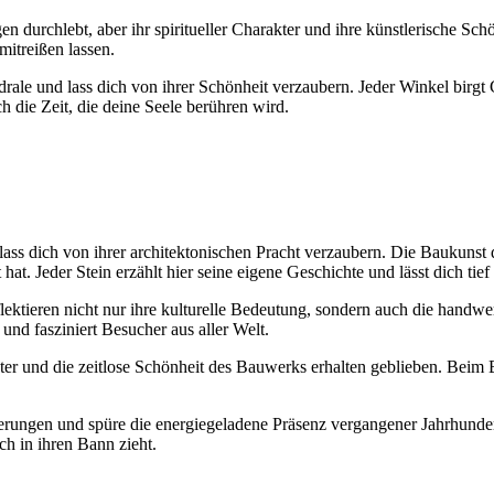
n durchlebt, aber ihr spiritueller Charakter und ihre künstlerische Sc
itreißen lassen.
rale und lass dich von ihrer Schönheit verzaubern. Jeder Winkel birgt 
h die Zeit, die deine Seele berühren wird.
 lass dich von ihrer architektonischen Pracht verzaubern. Die Baukunst
t. Jeder Stein erzählt hier seine eigene Geschichte und lässt dich tief 
flektieren nicht nur ihre kulturelle Bedeutung, sondern auch die handw
und fasziniert Besucher aus aller Welt.
kter und die zeitlose Schönheit des Bauwerks erhalten geblieben. Beim
rzierungen und spüre die energiegeladene Präsenz vergangener Jahrhund
ch in ihren Bann zieht.