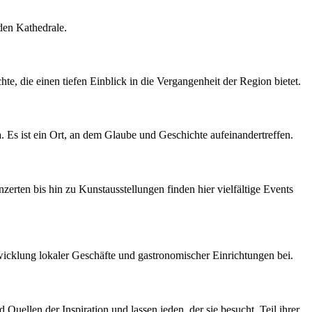
nden Kathedrale.
hte, die einen tiefen Einblick in die Vergangenheit der Region bietet.
ra. Es ist ein Ort, an dem Glaube und Geschichte aufeinandertreffen.
zerten bis hin zu Kunstausstellungen finden hier vielfältige Events
wicklung lokaler Geschäfte und gastronomischer Einrichtungen bei.
Quellen der Inspiration und lassen jeden, der sie besucht, Teil ihrer