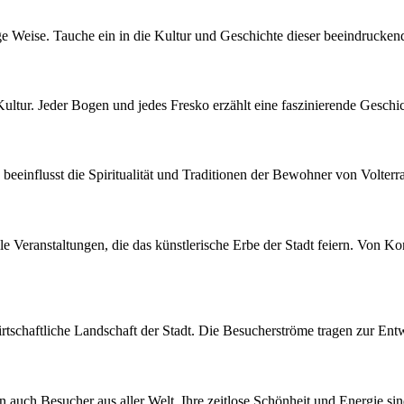
tige Weise. Tauche ein in die Kultur und Geschichte dieser beeindrucke
Kultur. Jeder Bogen und jedes Fresko erzählt eine faszinierende Geschic
, beeinflusst die Spiritualität und Traditionen der Bewohner von Volter
le Veranstaltungen, die das künstlerische Erbe der Stadt feiern. Von Kon
rtschaftliche Landschaft der Stadt. Die Besucherströme tragen zur Ent
 auch Besucher aus aller Welt. Ihre zeitlose Schönheit und Energie sind 