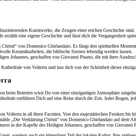
 faszinierenden Kunstwerke, die Zeugen einer reichen Geschichte sind.
de erzählt eine eigene Geschichte und lässt dich die Vergangenheit spür
Christi“ von Domenico Ghirlandaio. Es fängt den spirituellen Moment ei
stvolle Keramikarbeiten, die biblische Szenen lebendig werden lassen.
igen Johannes, geschaffen von Giovanni Pisano, die mit ihrer Ausdruc
 Kathedrale von Volterra und lass dich von der Schönheit dieser einzi
erra
chon beim Betreten wirst Du von einer einzigartigen Atmosphäre umgebe
thedrale entführen Dich auf eine Reise durch die Zeit. Jeder Bogen, je
on Volterra in all ihren Facetten. Von den majestätischen Fresken bis hi
mälde „Die Verklärung Christi“ von Domenico Ghirlandaio auf dem Alt
uren in der Kapelle des Heiligen Johannes, geschaffen von Giovanni P
unst, sondern auch ein lebendiger Teil der lokalen Kultur. Ihre zeitlose