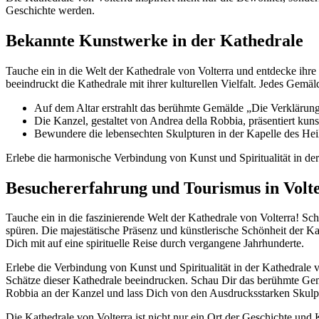
Geschichte werden.
Bekannte Kunstwerke in der Kathedrale
Tauche ein in die Welt der Kathedrale von Volterra und entdecke ihre
beeindruckt die Kathedrale mit ihrer kulturellen Vielfalt. Jedes Gemäl
Auf dem Altar erstrahlt das berühmte Gemälde „Die Verklärung 
Die Kanzel, gestaltet von Andrea della Robbia, präsentiert kun
Bewundere die lebensechten Skulpturen in der Kapelle des Heil
Erlebe die harmonische Verbindung von Kunst und Spiritualität in der
Besuchererfahrung und Tourismus in Volt
Tauche ein in die faszinierende Welt der Kathedrale von Volterra! S
spüren. Die majestätische Präsenz und künstlerische Schönheit der Ka
Dich mit auf eine spirituelle Reise durch vergangene Jahrhunderte.
Erlebe die Verbindung von Kunst und Spiritualität in der Kathedrale v
Schätze dieser Kathedrale beeindrucken. Schau Dir das berühmte Ge
Robbia an der Kanzel und lass Dich von den Ausdrucksstarken Skulpt
Die Kathedrale von Volterra ist nicht nur ein Ort der Geschichte und K