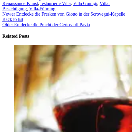
Renaissance-Kunst
,
restaurierte Villa
,
Villa Guinigi
,
Villa-
Besichtigung
,
Villa-Führung
Newer
Entdecke die Fresken von Giotto in der Scrovegni-Kapelle
Back to list
Older
Entdecke die Pracht der Certosa di Pavia
Related Posts