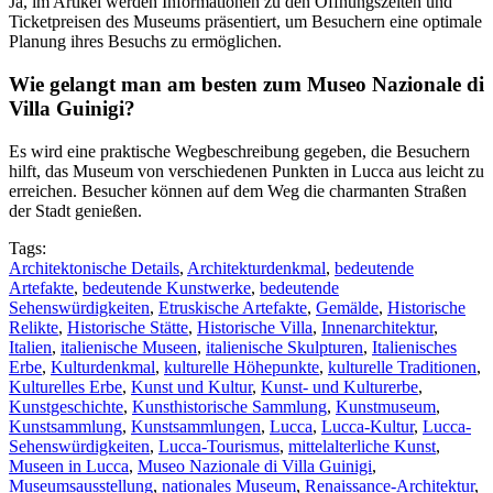
Ja, im Artikel werden Informationen zu den Öffnungszeiten und
Ticketpreisen des Museums präsentiert, um Besuchern eine optimale
Planung ihres Besuchs zu ermöglichen.
Wie gelangt man am besten zum Museo Nazionale di
Villa Guinigi?
Es wird eine praktische Wegbeschreibung gegeben, die Besuchern
hilft, das Museum von verschiedenen Punkten in Lucca aus leicht zu
erreichen. Besucher können auf dem Weg die charmanten Straßen
der Stadt genießen.
Tags:
Architektonische Details
,
Architekturdenkmal
,
bedeutende
Artefakte
,
bedeutende Kunstwerke
,
bedeutende
Sehenswürdigkeiten
,
Etruskische Artefakte
,
Gemälde
,
Historische
Relikte
,
Historische Stätte
,
Historische Villa
,
Innenarchitektur
,
Italien
,
italienische Museen
,
italienische Skulpturen
,
Italienisches
Erbe
,
Kulturdenkmal
,
kulturelle Höhepunkte
,
kulturelle Traditionen
,
Kulturelles Erbe
,
Kunst und Kultur
,
Kunst- und Kulturerbe
,
Kunstgeschichte
,
Kunsthistorische Sammlung
,
Kunstmuseum
,
Kunstsammlung
,
Kunstsammlungen
,
Lucca
,
Lucca-Kultur
,
Lucca-
Sehenswürdigkeiten
,
Lucca-Tourismus
,
mittelalterliche Kunst
,
Museen in Lucca
,
Museo Nazionale di Villa Guinigi
,
Museumsausstellung
,
nationales Museum
,
Renaissance-Architektur
,