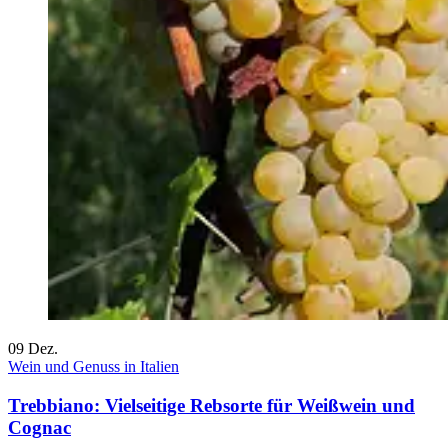
09
Dez.
Wein und Genuss in Italien
Trebbiano: Vielseitige Rebsorte für Weißwein und
Cognac