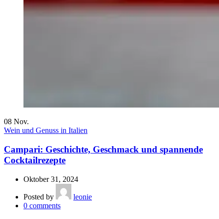
08
Nov.
Wein und Genuss in Italien
Campari: Geschichte, Geschmack und spannende
Cocktailrezepte
Oktober 31, 2024
Posted by
leonie
0
comments