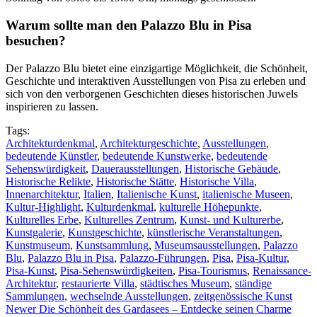
Warum sollte man den Palazzo Blu in Pisa
besuchen?
Der Palazzo Blu bietet eine einzigartige Möglichkeit, die Schönheit,
Geschichte und interaktiven Ausstellungen von Pisa zu erleben und
sich von den verborgenen Geschichten dieses historischen Juwels
inspirieren zu lassen.
Tags:
Architekturdenkmal
,
Architekturgeschichte
,
Ausstellungen
,
bedeutende Künstler
,
bedeutende Kunstwerke
,
bedeutende
Sehenswürdigkeit
,
Dauerausstellungen
,
Historische Gebäude
,
Historische Relikte
,
Historische Stätte
,
Historische Villa
,
Innenarchitektur
,
Italien
,
Italienische Kunst
,
italienische Museen
,
Kultur-Highlight
,
Kulturdenkmal
,
kulturelle Höhepunkte
,
Kulturelles Erbe
,
Kulturelles Zentrum
,
Kunst- und Kulturerbe
,
Kunstgalerie
,
Kunstgeschichte
,
künstlerische Veranstaltungen
,
Kunstmuseum
,
Kunstsammlung
,
Museumsausstellungen
,
Palazzo
Blu
,
Palazzo Blu in Pisa
,
Palazzo-Führungen
,
Pisa
,
Pisa-Kultur
,
Pisa-Kunst
,
Pisa-Sehenswürdigkeiten
,
Pisa-Tourismus
,
Renaissance-
Architektur
,
restaurierte Villa
,
städtisches Museum
,
ständige
Sammlungen
,
wechselnde Ausstellungen
,
zeitgenössische Kunst
Newer
Die Schönheit des Gardasees – Entdecke seinen Charme