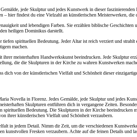
Gemälde, jede Skulptur und jedes Kunstwerk in dieser faszinierenden Ki
n – hier findest du eine Vielzahl an künstlerischen Meisterwerken, die 
genauigkeit und lebendigen Farben. Sie erzählen biblische Geschichten 
den heiligen Dominikus darstellt.
iefen spirituellen Bedeutung. Jeder Altar ist reich verziert und strah
artigem machen.
it ihrer meisterhaften Handwerkskunst beeindrucken. Jede Skulptur erzäh
stellung, die die Skulpturen in der Kirche zu wahren Kunstwerken mach
s dich von der künstlerischen Vielfalt und Schönheit dieser einzigarti
aria Novella in Florenz. Jedes Gemälde, jede Skulptur und jedes Kunstw
meisterhaften Skulpturen entführen dich in vergangene Zeiten. Besonde
efen spirituellen Bedeutung. Die Skulpturen in der Kirche beeindrucke
von ihrer künstlerischen Vielfalt und Schönheit verzaubern.
elfalt in jedem Detail. Nimm dir Zeit, um die verschiedenen Kunstwerk
den kunstvollen Fresken verzaubern. Achte auf die feinen Details und l