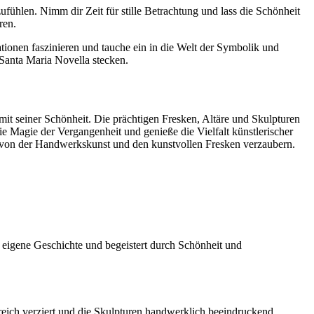
fühlen. Nimm dir Zeit für stille Betrachtung und lass die Schönheit
ren.
ionen faszinieren und tauche ein in die Welt der Symbolik und
n Santa Maria Novella stecken.
 mit seiner Schönheit. Die prächtigen Fresken, Altäre und Skulpturen
ie Magie der Vergangenheit und genieße die Vielfalt künstlerischer
h von der Handwerkskunst und den kunstvollen Fresken verzaubern.
e eigene Geschichte und begeistert durch Schönheit und
 reich verziert und die Skulpturen handwerklich beeindruckend.