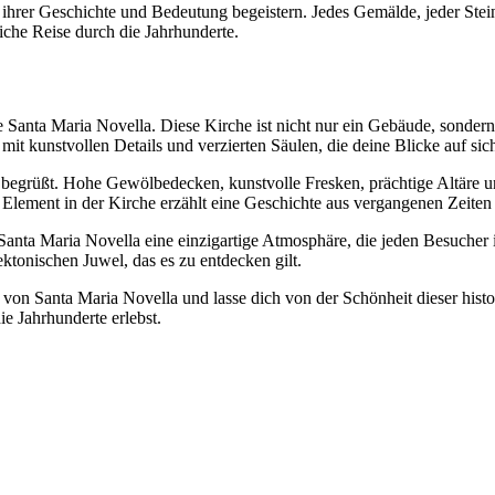
hrer Geschichte und Bedeutung begeistern. Jedes Gemälde, jeder Stein 
liche Reise durch die Jahrhunderte.
e Santa Maria Novella. Diese Kirche ist nicht nur ein Gebäude, sonder
it kunstvollen Details und verzierten Säulen, die deine Blicke auf sic
ck begrüßt. Hohe Gewölbedecken, kunstvolle Fresken, prächtige Altär
es Element in der Kirche erzählt eine Geschichte aus vergangenen Zeiten
anta Maria Novella eine einzigartige Atmosphäre, die jeden Besucher 
ektonischen Juwel, das es zu entdecken gilt.
n Santa Maria Novella und lasse dich von der Schönheit dieser histori
e Jahrhunderte erlebst.