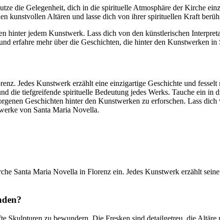
 die Gelegenheit, dich in die spirituelle Atmosphäre der Kirche einzu
n kunstvollen Altären und lasse dich von ihrer spirituellen Kraft berüh
hinter jedem Kunstwerk. Lass dich von den künstlerischen Interpretat
ln, und erfahre mehr über die Geschichten, die hinter den Kunstwerken i
renz. Jedes Kunstwerk erzählt eine einzigartige Geschichte und fesselt
d die tiefgreifende spirituelle Bedeutung jedes Werks. Tauche ein in d
borgenen Geschichten hinter den Kunstwerken zu erforschen. Lass dic
werke von Santa Maria Novella.
irche Santa Maria Novella in Florenz ein. Jedes Kunstwerk erzählt sein
inden?
afte Skulpturen zu bewundern. Die Fresken sind detailgetreu, die Altäre