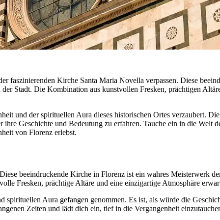
 der faszinierenden Kirche Santa Maria Novella verpassen. Diese beeind
in der Stadt. Die Kombination aus kunstvollen Fresken, prächtigen Altä
eit und der spirituellen Aura dieses historischen Ortes verzaubert. Di
über ihre Geschichte und Bedeutung zu erfahren. Tauche ein in die Wel
heit von Florenz erlebst.
Diese beeindruckende Kirche in Florenz ist ein wahres Meisterwerk der
lle Fresken, prächtige Altäre und eine einzigartige Atmosphäre erwart
 und spirituellen Aura gefangen genommen. Es ist, als würde die Geschi
angenen Zeiten und lädt dich ein, tief in die Vergangenheit einzutauche