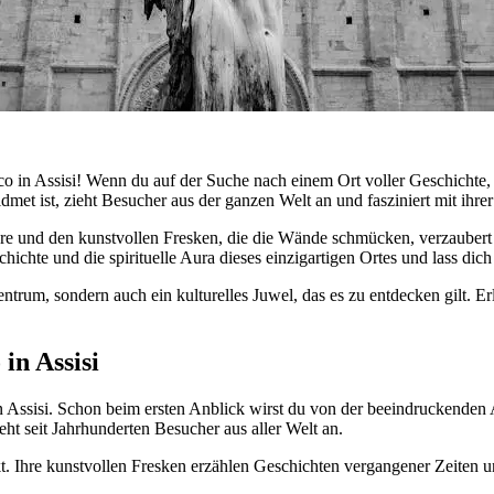
 in Assisi! Wenn du auf der Suche nach einem Ort voller Geschichte, Sp
idmet ist, zieht Besucher aus der ganzen Welt an und fasziniert mit ihr
e und den kunstvollen Fresken, die die Wände schmücken, verzaubert se
chte und die spirituelle Aura dieses einzigartigen Ortes und lass dich 
Zentrum, sondern auch ein kulturelles Juwel, das es zu entdecken gilt. E
in Assisi
n Assisi. Schon beim ersten Anblick wirst du von der beeindruckenden Ar
eht seit Jahrhunderten Besucher aus aller Welt an.
t. Ihre kunstvollen Fresken erzählen Geschichten vergangener Zeiten und 