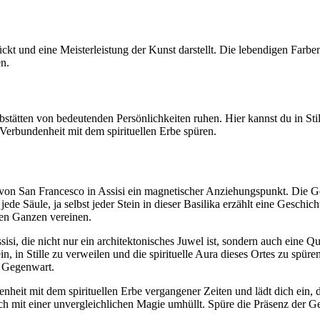
ckt und eine Meisterleistung der Kunst darstellt. Die lebendigen Farbe
en.
abstätten von bedeutenden Persönlichkeiten ruhen. Hier kannst du in St
e Verbundenheit mit dem spirituellen Erbe spüren.
ka von San Francesco in Assisi ein magnetischer Anziehungspunkt. Die G
ede Säule, ja selbst jeder Stein in dieser Basilika erzählt eine Geschicht
hen Ganzen vereinen.
si, die nicht nur ein architektonisches Juwel ist, sondern auch eine Que
n, in Stille zu verweilen und die spirituelle Aura dieses Ortes zu spüren
d Gegenwart.
enheit mit dem spirituellen Erbe vergangener Zeiten und lädt dich ein, 
ch mit einer unvergleichlichen Magie umhüllt. Spüre die Präsenz der G