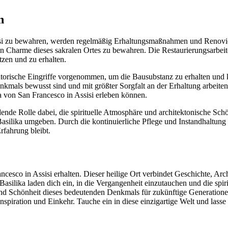
n
sisi zu bewahren, werden regelmäßig Erhaltungsmaßnahmen und Renovi
chen Charme dieses sakralen Ortes zu bewahren. Die Restaurierungsarbe
tzen und zu erhalten.
orische Eingriffe vorgenommen, um die Bausubstanz zu erhalten und k
nkmals bewusst sind und mit größter Sorgfalt an der Erhaltung arbeiten
a von San Francesco in Assisi erleben können.
de Rolle dabei, die spirituelle Atmosphäre und architektonische Schö
Basilika umgeben. Durch die kontinuierliche Pflege und Instandhaltung 
rfahrung bleibt.
cesco in Assisi erhalten. Dieser heilige Ort verbindet Geschichte, Archi
silika laden dich ein, in die Vergangenheit einzutauchen und die spiri
 Schönheit dieses bedeutenden Denkmals für zukünftige Generationen b
nspiration und Einkehr. Tauche ein in diese einzigartige Welt und lass