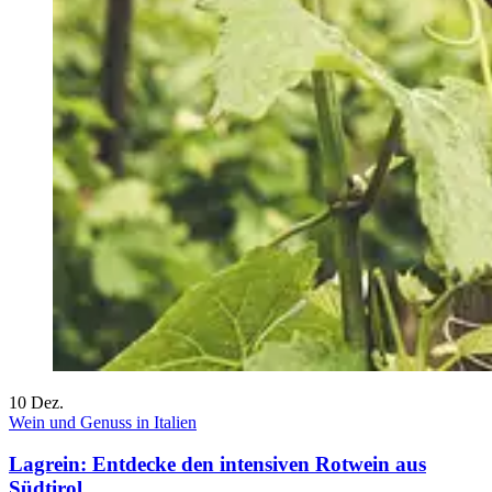
10
Dez.
Wein und Genuss in Italien
Lagrein: Entdecke den intensiven Rotwein aus
Südtirol