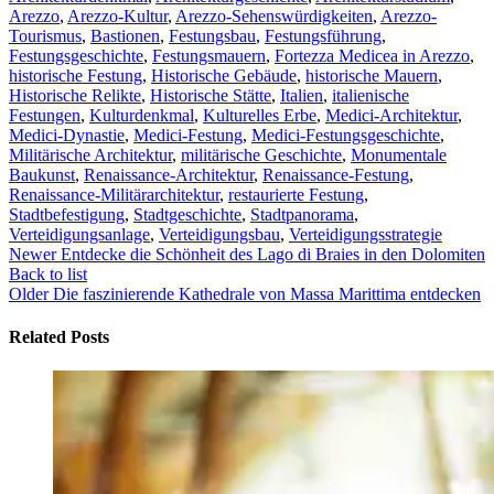
Arezzo
,
Arezzo-Kultur
,
Arezzo-Sehenswürdigkeiten
,
Arezzo-
Tourismus
,
Bastionen
,
Festungsbau
,
Festungsführung
,
Festungsgeschichte
,
Festungsmauern
,
Fortezza Medicea in Arezzo
,
historische Festung
,
Historische Gebäude
,
historische Mauern
,
Historische Relikte
,
Historische Stätte
,
Italien
,
italienische
Festungen
,
Kulturdenkmal
,
Kulturelles Erbe
,
Medici-Architektur
,
Medici-Dynastie
,
Medici-Festung
,
Medici-Festungsgeschichte
,
Militärische Architektur
,
militärische Geschichte
,
Monumentale
Baukunst
,
Renaissance-Architektur
,
Renaissance-Festung
,
Renaissance-Militärarchitektur
,
restaurierte Festung
,
Stadtbefestigung
,
Stadtgeschichte
,
Stadtpanorama
,
Verteidigungsanlage
,
Verteidigungsbau
,
Verteidigungsstrategie
Newer
Entdecke die Schönheit des Lago di Braies in den Dolomiten
Back to list
Older
Die faszinierende Kathedrale von Massa Marittima entdecken
Related Posts