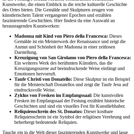
Kunstwerke, die einen Einblick in die reiche kulturelle Geschichte
des Ortes bieten. Die Gemälde und Skulpturen zeugen von
künstlerischem Talent vergangener Epochen und erzählen
faszinierende Geschichten. Hier findest du eine Auswahl an
herausragenden Kunstwerken:
Madonna mit Kind von Piero della Francesca:
Dieses
Gemälde ist ein Meisterwerk der Renaissance und zeigt die
Anmut und Schönheit der Madonna in einer zeitlosen
Darstellung.
Kreuzigung von San Girolamo von Piero della Francesca:
Ein weiteres Werk des berühmten Künstlers, das die
Kreuzigungsszene auf beeindruckende Weise einfängt und
Emotionen hervorruft.
Taufe Christi von Donatello:
Diese Skulptur ist ein Beispiel
für die Meisterschaft Donatellos und zeigt die Taufe Jesu auf
eindrucksvolle Weise.
Zyklus von Fresken im Empfangssaal:
Die kunstvollen
Fresken im Empfangssaal der Festung erzählen historische
Geschichten und sind ein visuelles Fest für Kunstliebhaber.
Reliquienschrein des St. Donatus:
Dieser kostbare
Reliquienschrein ist ein Symbol der religiösen Verehrung und
beherbergt bedeutende Reliquien.
Tauche ein in die Welt dieser faszinierenden Kunstwerke und lasse