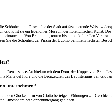
 die Schönheit und Geschichte der Stadt auf faszinierende Weise wider
Giotto ist sie ein lebendiges Museum der florentinischen Kunst. Die 
chte eintauchen. Von Erkundungstouren bis hin zu kulturellen Veranstalt
ßen Sie die Schönheit der Piazza del Duomo bei Ihrem nächsten Besuch
ders?
rt die Renaissance-Architektur mit dem Dom, der Kuppel von Brunellesc
ta Maria del Fiore und die Bronzetüren des Baptisteriums San Giovan
uomo unternehmen?
, den Glockenturm von Giotto besteigen, Führungen zur Geschichte de
ische Atmosphäre bei Sonnenuntergang genießen.