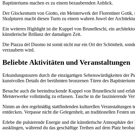
Baptisteriums machen es zu einem bezaubernden Anblick.
Der Glockenturm von Giotto, ein Meisterwerk der Florentiner Gotik,
Skulpturen macht diesen Turm zu einem wahren Juwel der Architektu
Ein weiteres Highlight ist die Kuppel von Brunelleschi, ein architekt
künstlerische Brillanz der damaligen Zeit.
Die Piazza del Duomo ist somit nicht nur ein Ort der Schönheit, son
verzaubern wird.
Beliebte Aktivitäten und Veranstaltungen
Erkundungstouren durch die einzigartigen Sehenswürdigkeiten der P
kunstvollen Details der berühmten bronzenen Türen des Baptisterium
Besuche auch die beeindruckende Kuppel von Brunelleschi und erfahr
Meisterwerke vollständig zu erfassen. Tauche in die faszinierende Ver
Nimm an den regelmäßig stattfindenden kulturellen Veranstaltungen te
entdecken. Verpasse nicht die Gelegenheit, an traditionellen Festen u
Erlebe die pulsierende Energie und die künstlerische Atmosphäre de
ausklingen, während du das geschäftige Treiben auf dem Platz beobac