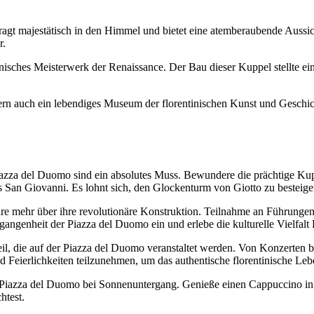
 ragt majestätisch in den Himmel und bietet eine atemberaubende Auss
r.
onisches Meisterwerk der Renaissance. Der Bau dieser Kuppel stellte ein
dern auch ein lebendiges Museum der florentinischen Kunst und Geschich
iazza del Duomo sind ein absolutes Muss. Bewundere die prächtige Kup
s San Giovanni. Es lohnt sich, den Glockenturm von Giotto zu besteig
e mehr über ihre revolutionäre Konstruktion. Teilnahme an Führungen
gangenheit der Piazza del Duomo ein und erlebe die kulturelle Vielfalt
il, die auf der Piazza del Duomo veranstaltet werden. Von Konzerten bi
nd Feierlichkeiten teilzunehmen, um das authentische florentinische Leb
r Piazza del Duomo bei Sonnenuntergang. Genieße einen Cappuccino in
htest.