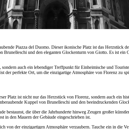
ubende Piazza del Duomo. Dieser ikonische Platz ist das Herzstück der
 Brunelleschi und den eleganten Glockenturm von Giotto. Es ist ein O
, sondern auch ein lebendiger Treffpunkt für Einheimische und Touristen
t der perfekte Ort, um die einzigartige Atmosphäre von Florenz zu spü
er Platz ist nicht nur das Herzstück von Florenz, sondern auch ein hist
atemberaubende Kuppel von Brunelleschi und den beeindruckenden Gloc
de bestaunst, die über die Jahrhunderte hinweg Zeugen großer künstler
elbst in den Mauern der Gebäude eingeschrieben ist.
dich von der einzigartigen Atmosphäre verzaubern. Tauche ein in die V