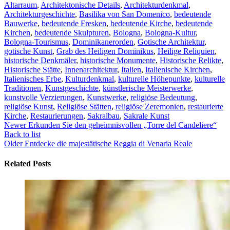
Altarraum
,
Architektonische Details
,
Architekturdenkmal
,
Architekturgeschichte
,
Basilika von San Domenico
,
bedeutende
Bauwerke
,
bedeutende Fresken
,
bedeutende Kirche
,
bedeutende
Kirchen
,
bedeutende Skulpturen
,
Bologna
,
Bologna-Kultur
,
Bologna-Tourismus
,
Dominikanerorden
,
Gotische Architektur
,
gotische Kunst
,
Grab des Heiligen Dominikus
,
Heilige Reliquien
,
historische Denkmäler
,
historische Monumente
,
Historische Relikte
,
Historische Stätte
,
Innenarchitektur
,
Italien
,
Italienische Kirchen
,
Italienisches Erbe
,
Kulturdenkmal
,
kulturelle Höhepunkte
,
kulturelle
Traditionen
,
Kunstgeschichte
,
künstlerische Meisterwerke
,
kunstvolle Verzierungen
,
Kunstwerke
,
religiöse Bedeutung
,
religiöse Kunst
,
Religiöse Stätten
,
religiöse Zeremonien
,
restaurierte
Kirche
,
Restaurierungen
,
Sakralbau
,
Sakrale Kunst
Newer
Erkunden Sie den geheimnisvollen „Torre del Candeliere“
Back to list
Older
Entdecke die majestätische Reggia di Venaria Reale
Related Posts